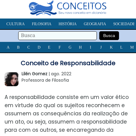
CULTURA
FILOSOFIA
HISTÓRIA
GEOGRAFIA
SOCIEDADE
A
B
C
D
E
F
G
H
I
J
K
L
M
Conceito de Responsabilidade
Lilén Gomez
| ago. 2022
Professora de Filosofia
A responsabilidade consiste em um valor ético
em virtude do qual os sujeitos reconhecem e
assumem as consequências da realização de
um ato, ou seja, assumem a responsabilidade
para com os outros, se encarregando da