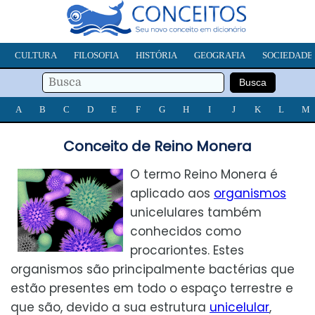
CULTURA
FILOSOFIA
HISTÓRIA
GEOGRAFIA
SOCIEDADE
A
B
C
D
E
F
G
H
I
J
K
L
M
Conceito de Reino Monera
O termo Reino Monera é
aplicado aos
organismos
unicelulares também
conhecidos como
procariontes. Estes
organismos são principalmente bactérias que
estão presentes em todo o espaço terrestre e
que são, devido a sua estrutura
unicelular
,