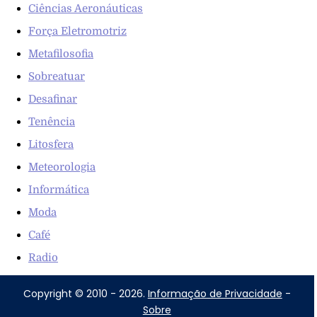
Ciências Aeronáuticas
Força Eletromotriz
Metafilosofia
Sobreatuar
Desafinar
Tenência
Litosfera
Meteorologia
Informática
Moda
Café
Radio
Copyright © 2010 - 2026.
Informação de Privacidade
-
Sobre