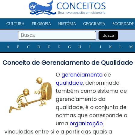
CULTURA
FILOSOFIA
HISTÓRIA
GEOGRAFIA
SOCIEDADE
A
B
C
D
E
F
G
H
I
J
K
L
M
Conceito de Gerenciamento de Qualidade
O
gerenciamento
de
qualidade
, denominado
também como sistema de
gerenciamento da
qualidade, é o conjunto de
normas que corresponde a
uma
organização
,
vinculadas entre si e a partir das quais a