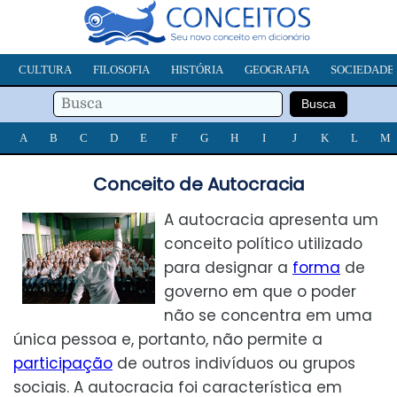
CULTURA
FILOSOFIA
HISTÓRIA
GEOGRAFIA
SOCIEDADE
A
B
C
D
E
F
G
H
I
J
K
L
M
Conceito de Autocracia
A autocracia apresenta um
conceito político utilizado
para designar a
forma
de
governo em que o poder
não se concentra em uma
única pessoa e, portanto, não permite a
participação
de outros indivíduos ou grupos
sociais. A autocracia foi característica em