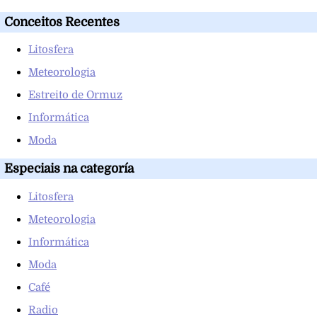
Conceitos Recentes
Litosfera
Meteorologia
Estreito de Ormuz
Informática
Moda
Especiais na categoría
Litosfera
Meteorologia
Informática
Moda
Café
Radio