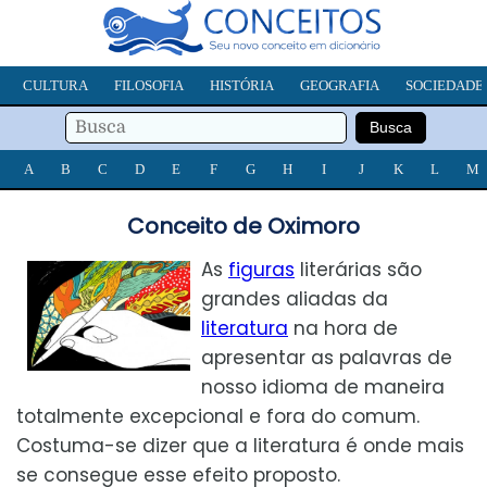
CULTURA
FILOSOFIA
HISTÓRIA
GEOGRAFIA
SOCIEDADE
A
B
C
D
E
F
G
H
I
J
K
L
M
Conceito de Oximoro
As
figuras
literárias são
grandes aliadas da
literatura
na hora de
apresentar as palavras de
nosso idioma de maneira
totalmente excepcional e fora do comum.
Costuma-se dizer que a literatura é onde mais
se consegue esse efeito proposto.