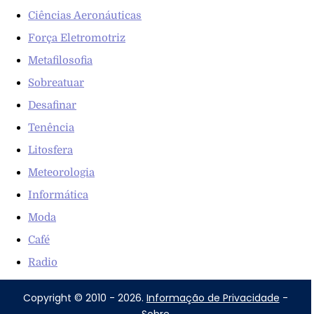
Ciências Aeronáuticas
Força Eletromotriz
Metafilosofia
Sobreatuar
Desafinar
Tenência
Litosfera
Meteorologia
Informática
Moda
Café
Radio
Copyright © 2010 - 2026.
Informação de Privacidade
-
Sobre