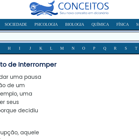
SOCIEDADE
PSICOLOGIA
BIOLOGIA
QUÍMICA
FÍSICA
M
H
I
J
K
L
M
N
O
P
Q
R
S
T
to de Interromper
a dar uma pausa
ção de um
exemplo, uma
er seus
porque decidiu
rupção, aquele