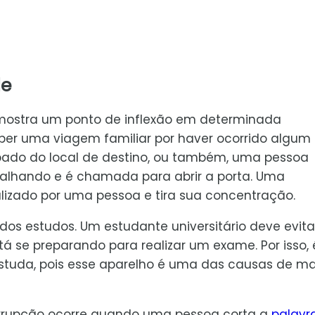
de
 mostra um ponto de inflexão em determinada
omper uma viagem familiar por haver ocorrido algum
ipado do local de destino, ou também, uma pessoa
balhando e é chamada para abrir a porta. Uma
lizado por uma pessoa e tira sua concentração.
dos estudos. Um estudante universitário deve evita
á se preparando para realizar um exame. Por isso, 
estuda, pois esse aparelho é uma das causas de ma
errupção ocorre quando uma pessoa corta a
palavr