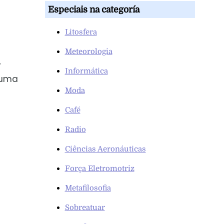
Especiais na categoría
Litosfera
Meteorologia
r
Informática
uma
Moda
Café
Radio
Ciências Aeronáuticas
Força Eletromotriz
Metafilosofia
Sobreatuar