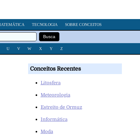
ATEMÁTICA
TECNOLOGIA
SOBRE CONCEITOS
U
V
W
X
Y
Z
Conceitos Recentes
Litosfera
Meteorologia
Estreito de Ormuz
Informática
Moda