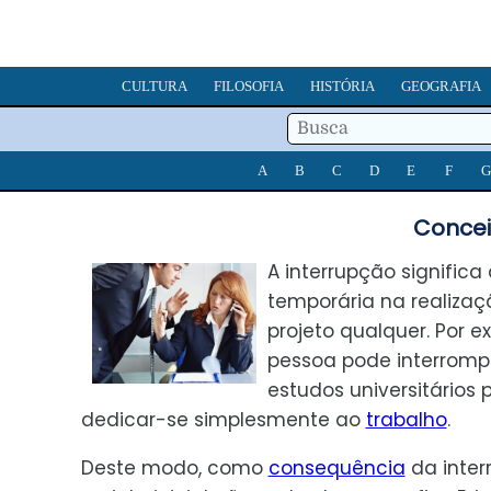
CULTURA
FILOSOFIA
HISTÓRIA
GEOGRAFIA
A
B
C
D
E
F
G
Concei
A interrupção signific
temporária na realiza
projeto qualquer. Por 
pessoa pode interromp
estudos universitários 
dedicar-se simplesmente ao
trabalho
.
Deste modo, como
consequência
da inter