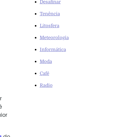
Desafinar
Tenência
Litosfera
Meteorologia
Informática
Moda
Café
Radio
r
é
ior
a
do