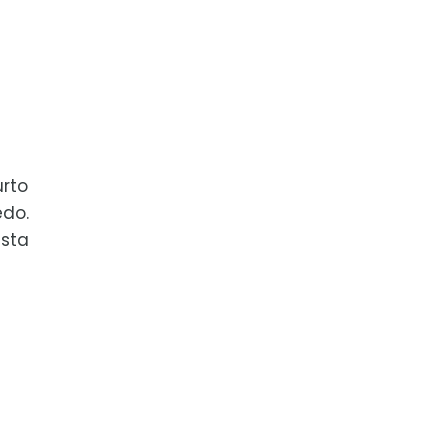
rto
edo.
ista