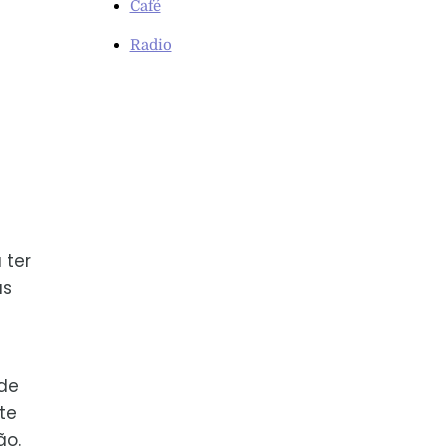
Café
Radio
 ter
as
é
 de
te
ão.