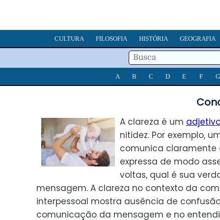
CULTURA
FILOSOFIA
HISTÓRIA
GEOGRAFIA
A
B
C
D
E
F
G
Conc
A clareza é um
adjetiv
nitidez. Por exemplo, 
comunica claramente
expressa de modo asse
voltas, qual é sua verd
mensagem. A clareza no contexto da co
interpessoal mostra ausência de confusã
comunicação da mensagem e no entendi