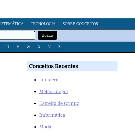
ATEMÁTICA
TECNOLOGIA
SOBRE CONCEITOS
U
V
W
X
Y
Z
Conceitos Recentes
Litosfera
Meteorologia
Estreito de Ormuz
Informática
Moda