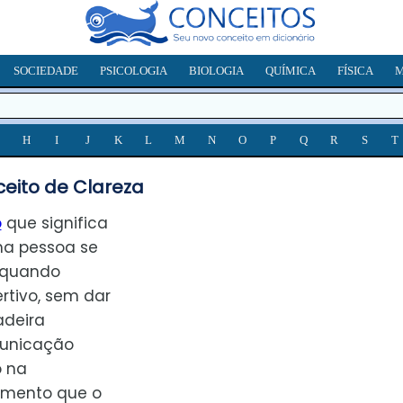
SOCIEDADE
PSICOLOGIA
BIOLOGIA
QUÍMICA
FÍSICA
M
H
I
J
K
L
M
N
O
P
Q
R
S
T
eito de Clareza
o
que significa
uma pessoa se
 quando
rtivo, sem dar
adeira
municação
o na
mento que o