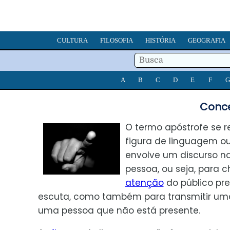
CULTURA
FILOSOFIA
HISTÓRIA
GEOGRAFIA
A
B
C
D
E
F
G
Conce
O termo apóstrofe se 
figura de linguagem ou
envolve um discurso n
pessoa, ou seja, para 
atenção
do público pr
escuta, como também para transmitir u
uma pessoa que não está presente.