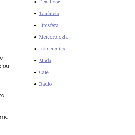
Desafinar
Tenência
Litosfera
Meteorologia
Informática
de
Moda
o ou
Café
Radio
vo
 uma