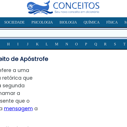
SOCIEDADE
PSICOLOGIA
BIOLOGIA
QUÍMICA
FÍSICA
M
H
I
J
K
L
M
N
O
P
Q
R
S
T
ito de Apóstrofe
refere a uma
 retórica que
a segunda
chamar a
esente que o
ma
mensagem
a