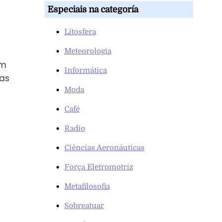
Especiais na categoría
Litosfera
Meteorologia
em
Informática
sas
Moda
Café
Radio
Ciências Aeronáuticas
Força Eletromotriz
Metafilosofia
Sobreatuar