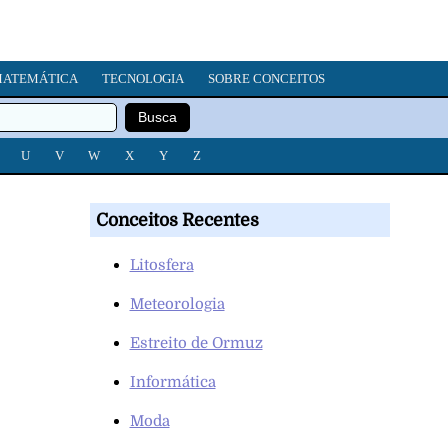
ATEMÁTICA
TECNOLOGIA
SOBRE CONCEITOS
U
V
W
X
Y
Z
Conceitos Recentes
Litosfera
Meteorologia
Estreito de Ormuz
Informática
Moda