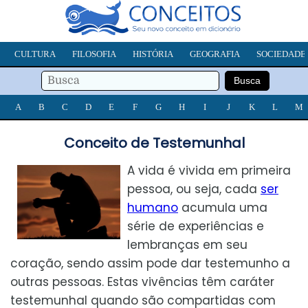
CULTURA
FILOSOFIA
HISTÓRIA
GEOGRAFIA
SOCIEDADE
A
B
C
D
E
F
G
H
I
J
K
L
M
Conceito de Testemunhal
A vida é vivida em primeira
pessoa, ou seja, cada
ser
humano
acumula uma
série de experiências e
lembranças em seu
coração, sendo assim pode dar testemunho a
outras pessoas. Estas vivências têm caráter
testemunhal quando são compartidas com