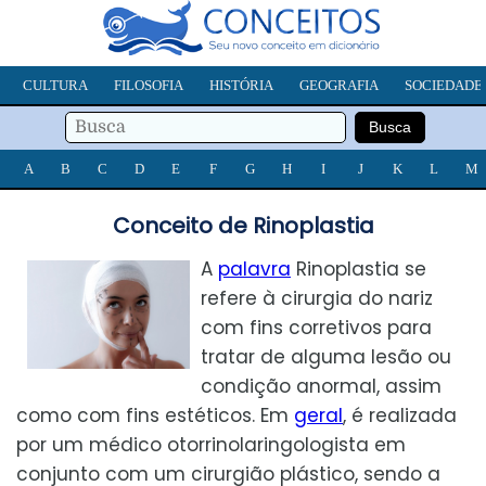
CULTURA
FILOSOFIA
HISTÓRIA
GEOGRAFIA
SOCIEDADE
A
B
C
D
E
F
G
H
I
J
K
L
M
Conceito de Rinoplastia
A
palavra
Rinoplastia se
refere à cirurgia do nariz
com fins corretivos para
tratar de alguma lesão ou
condição anormal, assim
como com fins estéticos. Em
geral
, é realizada
por um médico otorrinolaringologista em
conjunto com um cirurgião plástico, sendo a