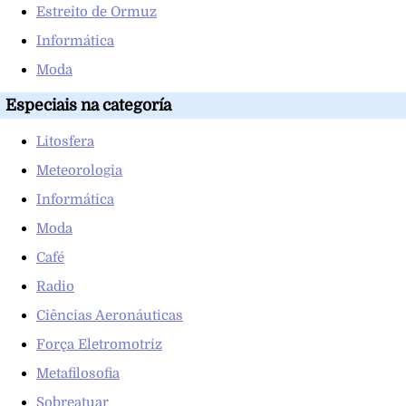
Estreito de Ormuz
Informática
Moda
Especiais na categoría
Litosfera
Meteorologia
Informática
Moda
Café
Radio
Ciências Aeronáuticas
Força Eletromotriz
Metafilosofia
Sobreatuar