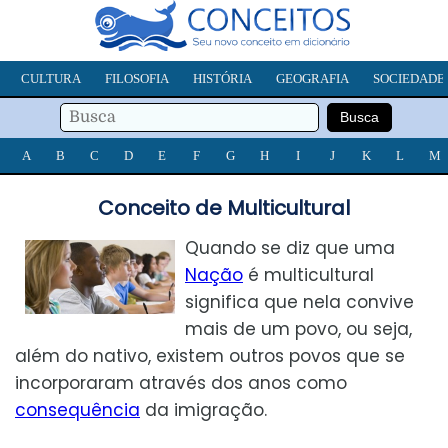
CULTURA
FILOSOFIA
HISTÓRIA
GEOGRAFIA
SOCIEDADE
A
B
C
D
E
F
G
H
I
J
K
L
M
Conceito de Multicultural
Quando se diz que uma
Nação
é multicultural
significa que nela convive
mais de um povo, ou seja,
além do nativo, existem outros povos que se
incorporaram através dos anos como
consequência
da imigração.