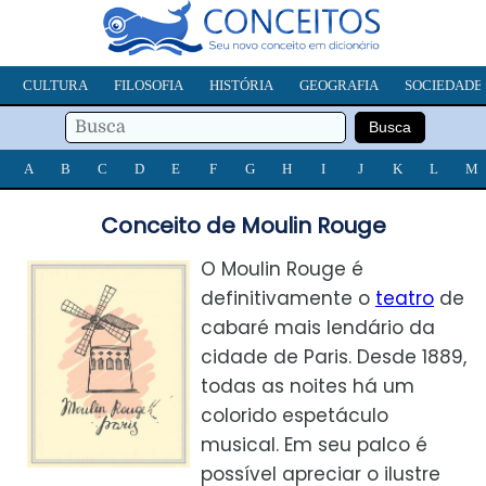
CULTURA
FILOSOFIA
HISTÓRIA
GEOGRAFIA
SOCIEDADE
A
B
C
D
E
F
G
H
I
J
K
L
M
Conceito de Moulin Rouge
O Moulin Rouge é
definitivamente o
teatro
de
cabaré mais lendário da
cidade de Paris. Desde 1889,
todas as noites há um
colorido espetáculo
musical. Em seu palco é
possível apreciar o ilustre