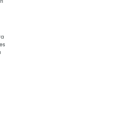
rl
ra
es
a