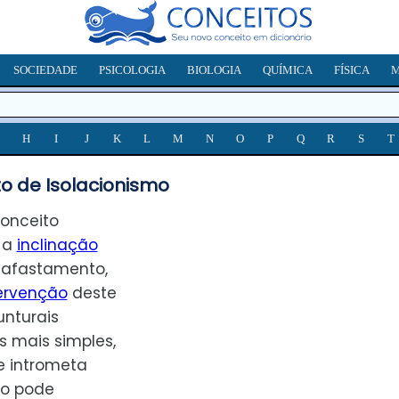
SOCIEDADE
PSICOLOGIA
BIOLOGIA
QUÍMICA
FÍSICA
M
H
I
J
K
L
M
N
O
P
Q
R
S
T
o de Isolacionismo
conceito
r a
inclinação
 afastamento,
ervenção
deste
nturais
s mais simples,
e intrometa
so pode