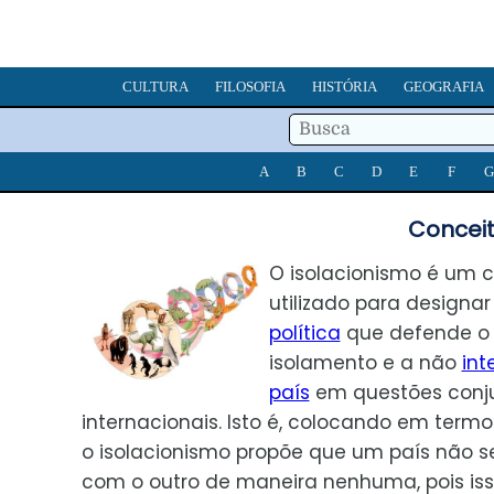
CULTURA
FILOSOFIA
HISTÓRIA
GEOGRAFIA
A
B
C
D
E
F
G
Conceit
O isolacionismo é um 
utilizado para designa
política
que defende o
isolamento e a não
int
país
em questões conju
internacionais. Isto é, colocando em termo
o isolacionismo propõe que um país não s
com o outro de maneira nenhuma, pois is