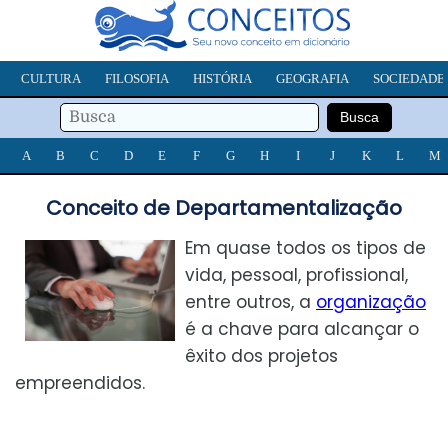
CULTURA
FILOSOFIA
HISTÓRIA
GEOGRAFIA
SOCIEDADE
A
B
C
D
E
F
G
H
I
J
K
L
M
Conceito de Departamentalização
Em quase todos os tipos de
vida, pessoal, profissional,
entre outros, a
organização
é a chave para alcançar o
êxito dos projetos
empreendidos.