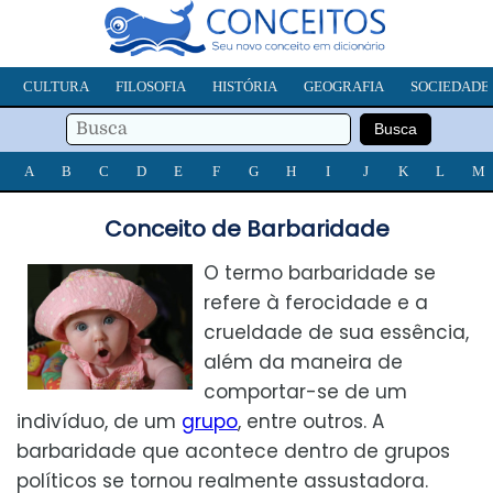
CULTURA
FILOSOFIA
HISTÓRIA
GEOGRAFIA
SOCIEDADE
A
B
C
D
E
F
G
H
I
J
K
L
M
Conceito de Barbaridade
O termo barbaridade se
refere à ferocidade e a
crueldade de sua essência,
além da maneira de
comportar-se de um
indivíduo, de um
grupo
, entre outros. A
barbaridade que acontece dentro de grupos
políticos se tornou realmente assustadora.