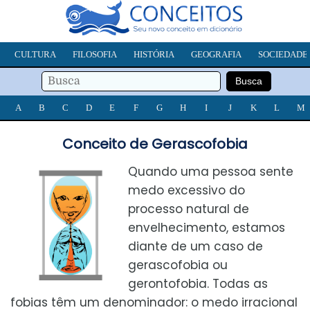
CULTURA
FILOSOFIA
HISTÓRIA
GEOGRAFIA
SOCIEDADE
A
B
C
D
E
F
G
H
I
J
K
L
M
Conceito de Gerascofobia
Quando uma pessoa sente
medo excessivo do
processo natural de
envelhecimento, estamos
diante de um caso de
gerascofobia ou
gerontofobia. Todas as
fobias têm um denominador: o medo irracional