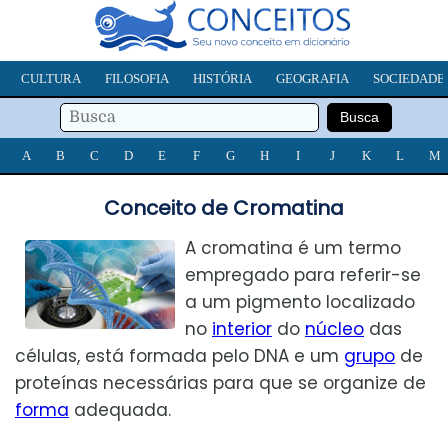
CULTURA
FILOSOFIA
HISTÓRIA
GEOGRAFIA
SOCIEDADE
A
B
C
D
E
F
G
H
I
J
K
L
M
Conceito de Cromatina
A cromatina é um termo
empregado para referir-se
a um pigmento localizado
no
interior
do
núcleo
das
células, está formada pelo DNA e um
grupo
de
proteínas necessárias para que se organize de
forma
adequada.