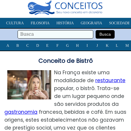
CULTURA
FILOSOFIA
HISTÓRIA
GEOGRAFIA
SOCIEDADE
A
B
C
D
E
F
G
H
I
J
K
L
M
Conceito de Bistrô
Na França existe uma
modalidade de
restaurante
popular, o bistrô. Trata-se
de um lugar pequeno onde
são servidos produtos da
gastronomia
francesa, bebidas e café. Em suas
origens, estes estabelecimentos não gozavam
de prestígio social, uma vez que os clientes