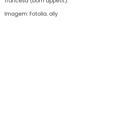
francesa (bom appétit).
Imagem: Fotolia. olly