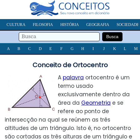
CULTURA
FILOSOFIA
HISTÓRIA
GEOGRAFIA
SOCIEDADE
A
B
C
D
E
F
G
H
I
J
K
L
M
Conceito de Ortocentro
A
palavra
ortocentro é um
termo usado
exclusivamente dentro da
área da
Geometria
e se
refere ao ponto de
intersecção na qual se reúnem as três
altitudes de um triângulo. Isto é, no ortocentro
são cortadas as três alturas de um triângulo e