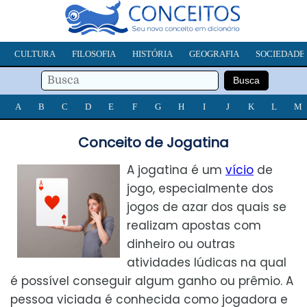
CULTURA
FILOSOFIA
HISTÓRIA
GEOGRAFIA
SOCIEDADE
A
B
C
D
E
F
G
H
I
J
K
L
M
Conceito de Jogatina
A jogatina é um
vício
de
jogo, especialmente dos
jogos de azar dos quais se
realizam apostas com
dinheiro ou outras
atividades lúdicas na qual
é possível conseguir algum ganho ou prêmio. A
pessoa viciada é conhecida como jogadora e