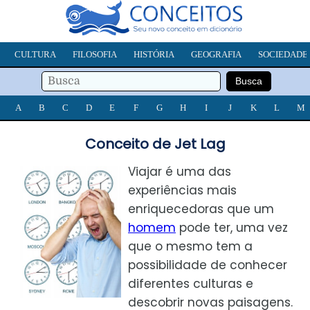
CULTURA
FILOSOFIA
HISTÓRIA
GEOGRAFIA
SOCIEDADE
A
B
C
D
E
F
G
H
I
J
K
L
M
Conceito de Jet Lag
Viajar é uma das
experiências mais
enriquecedoras que um
homem
pode ter, uma vez
que o mesmo tem a
possibilidade de conhecer
diferentes culturas e
descobrir novas paisagens.