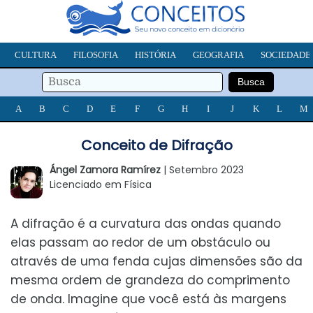
CULTURA
FILOSOFIA
HISTÓRIA
GEOGRAFIA
SOCIEDADE
A
B
C
D
E
F
G
H
I
J
K
L
M
Conceito de Difração
Ángel Zamora Ramírez
| Setembro 2023
Licenciado em Física
A difração é a curvatura das ondas quando
elas passam ao redor de um obstáculo ou
através de uma fenda cujas dimensões são da
mesma ordem de grandeza do comprimento
de onda. Imagine que você está às margens